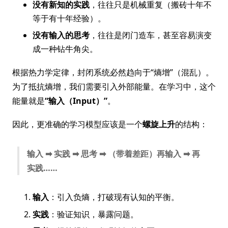
没有新知的实践
，往往只是机械重复（搬砖十年不
等于有十年经验）。
没有输入的思考
，往往是闭门造车，甚至容易演变
成一种钻牛角尖。
根据热力学定律，封闭系统必然趋向于“熵增”（混乱）。
为了抵抗熵增，我们需要引入外部能量。在学习中，这个
能量就是
“输入（Input）”
。
因此，更准确的学习模型应该是一个
螺旋上升
的结构：
输入 ➡ 实践 ➡ 思考 ➡ （带着差距）再输入 ➡ 再
实践……
输入
：引入负熵，打破现有认知的平衡。
实践
：验证知识，暴露问题。