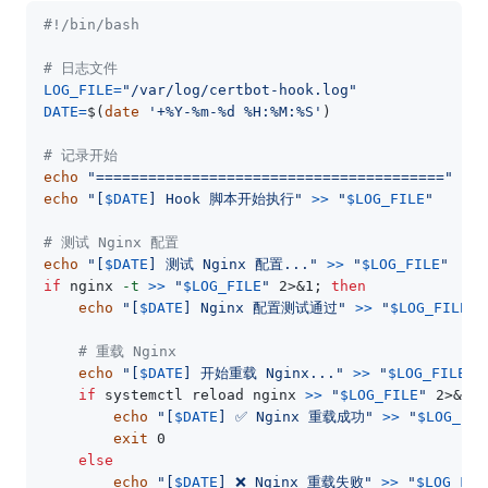
#!/bin/bash
# 日志文件
LOG_FILE
=
"/var/log/certbot-hook.log"
DATE
=
$(
date
'+%Y-%m-%d %H:%M:%S'
)
# 记录开始
echo
"========================================"
>>
echo
"[
$DATE
] Hook 脚本开始执行"
>>
"
$LOG_FILE
"
# 测试 Nginx 配置
echo
"[
$DATE
] 测试 Nginx 配置..."
>>
"
$LOG_FILE
"
if 
nginx 
-t
>>
"
$LOG_FILE
"
 2>&1
;
then

echo
"[
$DATE
] Nginx 配置测试通过"
>>
"
$LOG_FILE
"
# 重载 Nginx
echo
"[
$DATE
] 开始重载 Nginx..."
>>
"
$LOG_FILE
"
if 
systemctl reload nginx 
>>
"
$LOG_FILE
"
 2>&1
;
echo
"[
$DATE
] ✅ Nginx 重载成功"
>>
"
$LOG_FIL
exit 
0

else

echo
"[
$DATE
] ❌ Nginx 重载失败"
>>
"
$LOG_FIL