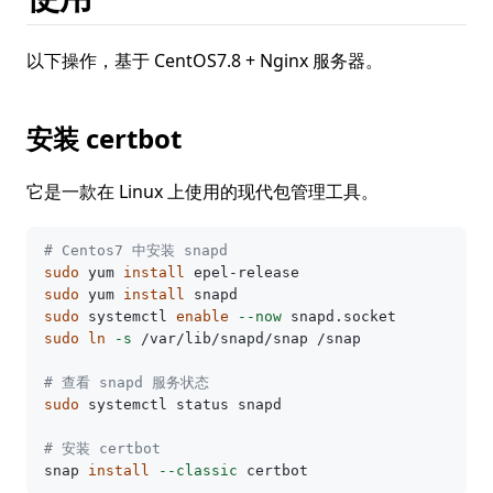
以下操作，基于 CentOS7.8 + Nginx 服务器。
安装 certbot
它是一款在 Linux 上使用的现代包管理工具。
# Centos7 中安装 snapd
sudo 
yum 
install 
sudo 
yum 
install 
sudo 
systemctl 
enable
--now
sudo ln
-s
 /var/lib/snapd/snap /snap

# 查看 snapd 服务状态
sudo 
systemctl status snapd

# 安装 certbot
snap 
install
--classic